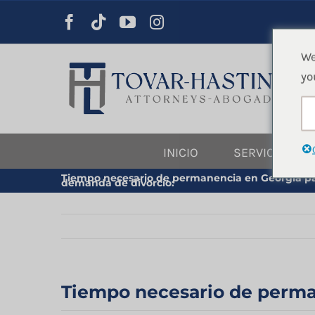
saltar
al
contenido
We
yo
INICIO
SERVICIOS JU
Tiempo necesario de permanencia en Georgia pa
demanda de divorcio:
Tiempo necesario de perma