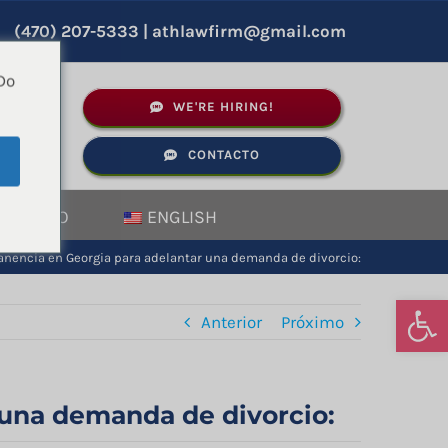
(470) 207-5333
|
athlawfirm@gmail.com
Do
as
WE'RE HIRING!
CONTACTO
e
ONTACTO
ENGLISH
nencia en Georgia para adelantar una demanda de divorcio:
Abrir
Anterior
Próximo
 una demanda de divorcio: