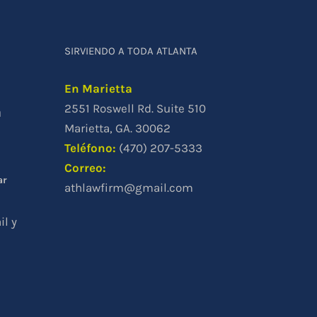
SIRVIENDO A TODA ATLANTA
En Marietta
2551 Roswell Rd. Suite 510
a
a
Marietta, GA. 30062
Teléfono
:
(470) 207-5333
Correo:
ar
athlawfirm@gmail.com
il y