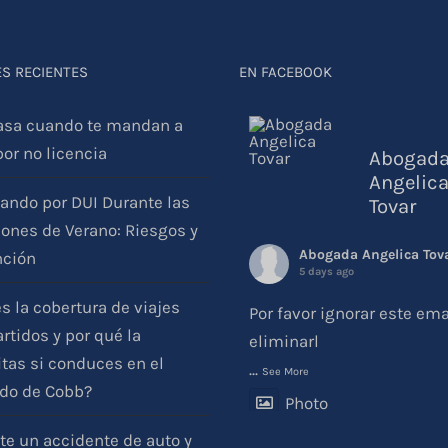
S RECIENTES
EN FACEBOOK
asa cuando te mandan a
por no licencia
Abogad
Angelic
ando por DUI Durante las
Tovar
ones de Verano: Riesgos y
Abogada Angelica Tov
nción
5 days ago
s la cobertura de viajes
Por favor ignorar este ema
tidos y por qué la
eliminarl
tas si conduces en el
...
See More
do de Cobb?
Photo
View on Facebook
·
Share
te un accidente de auto y