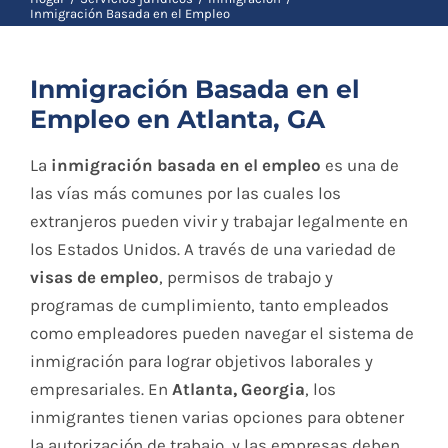
Blog
Inmigración Basada en el Empleo
Inmigración Basada en el
Contacto
Empleo en Atlanta, GA
La
inmigración basada en el empleo
es una de
English
las vías más comunes por las cuales los
extranjeros pueden vivir y trabajar legalmente en
los Estados Unidos. A través de una variedad de
visas de empleo
, permisos de trabajo y
programas de cumplimiento, tanto empleados
como empleadores pueden navegar el sistema de
inmigración para lograr objetivos laborales y
empresariales. En
Atlanta, Georgia
, los
inmigrantes tienen varias opciones para obtener
la autorización de trabajo, y las empresas deben