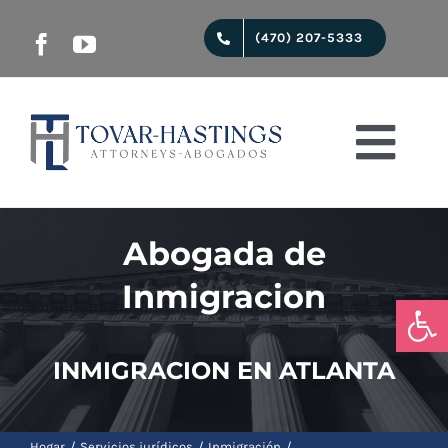
saltar
(470) 207-5333
al
contenido
Nave
de
Inicio
Abogada de
pala
Inmigracion
Servicios jurídicos
Abrir
INMIGRACION EN ATLANTA
Quienes Somos
Hogar
Servicios jurídicos
Inmigración