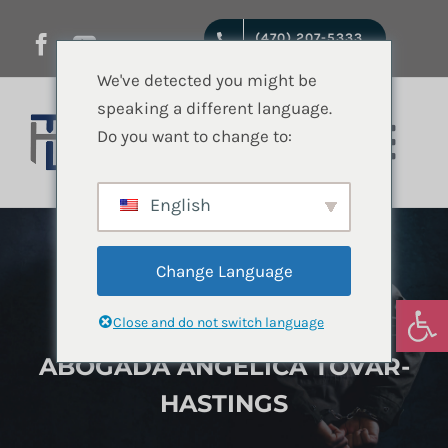
saltar
(470) 207-5333
al
contenido
We've detected you might be
speaking a different language.
Do you want to change to:
Nave
de
English
Inicio
Ley Criminal en
pala
Change Language
Atlanta
Servicios jurídicos
Abrir
Close and do not switch language
ABOGADA ANGELICA TOVAR-
Quienes Somos
HASTINGS