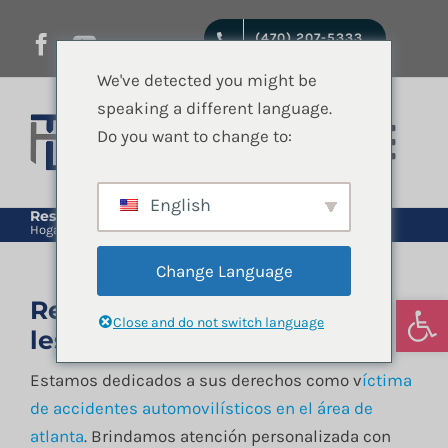
saltar
(470) 207-5333
al
contenido
We've detected you might be
speaking a different language.
Do you want to change to:
Nave
de
English
Inicio
Reseñas de abogado de lesiones
Hogar
Reseñas de abogado de lesiones
pala
Change Language
Servicios jurídicos
Abrir
Reseñas de abogado de
Close and do not switch language
lesiones en Atlanta
Quienes Somos
Estamos dedicados a sus derechos como v
íctima
de accidentes automovilísticos en el área de
atlanta
. Brindamos atención personalizada con