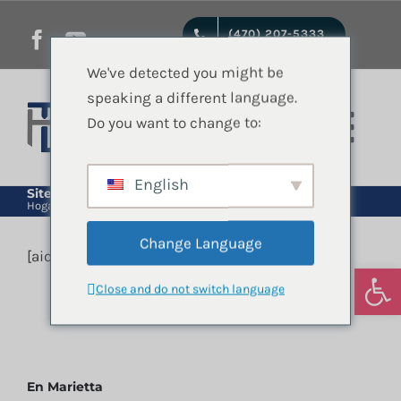
saltar
(470) 207-5333
al
contenido
We've detected you might be
speaking a different language.
Do you want to change to:
Nave
de
English
Inicio
Sitemap
Hogar
Sitemap
pala
Change Language
[aioseo_html_sitemap]
Servicios jurídicos
Abrir
Close and do not switch language
Quienes Somos
En Marietta