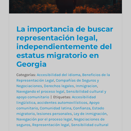
Blog
Contacto
La importancia de buscar
La importancia de
representación legal,
buscar representación
independientemente del
legal,
English
estatus migratorio en
independientemente del
Georgia
estatus migratorio en
Categorías:
Accesibilidad del idioma
,
Beneficios de la
Georgia
Representación Legal
,
Compañías de Seguros y
Negociaciones
,
Derechos legales
,
Inmigracion
,
Navegando el proceso legal
,
Sensibilidad cultural y
apoyo comunitario
|
Etiquetas:
Accesibilidad
lingüística
,
accidentes automovilísticos
,
Apoyo
comunitario
,
Comunidad latina
,
Confianza
,
Estado
migratorio
,
lesiones personales
,
Ley de inmigración
,
Navegación por el proceso legal
,
Negociaciones de
seguros
,
Representación legal
,
Sensibilidad cultural