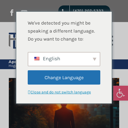
saltar
(470) 207-5333
al
contenido
We've detected you might be
speaking a different language.
Do you want to change to:
Nave
de
English
Inicio
Apoyo comunitario
Hogar
Etiqueta:
Apoyo comunitario
pala
Change Language
Servicios jurídicos
Abrir
Close and do not switch language
Quienes Somos