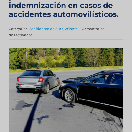
Blog
indemnización en casos de
accidentes automovilísticos.
Contacto
Categorías:
Accidentes de Auto
,
Atlanta
|
Comentarios
en
desactivados
Cómo
la
English
representación
legal
puede
maximizar
su
indemnización
en
casos
de
accidentes
automovilísticos.