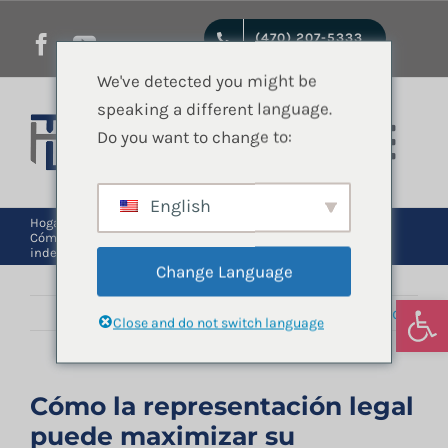
saltar
(470) 207-5333
al
contenido
We've detected you might be
speaking a different language.
Do you want to change to:
Nave
de
English
Inicio
Hogar
Accidentes de Auto
Atlanta
Cómo la representación legal puede maximizar su
indemnización en casos de accidentes automovilísticos.
pala
Change Language
Servicios jurídicos
Abrir
Anterior
Próximo
Close and do not switch language
Quienes Somos
Cómo la representación legal
puede maximizar su