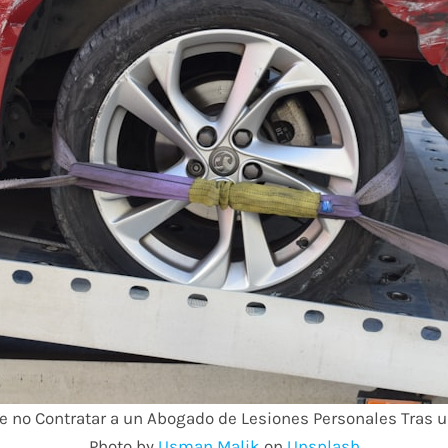
de no Contratar a un Abogado de Lesiones Personales Tras 
Photo by
Usman Malik
on
Unsplash