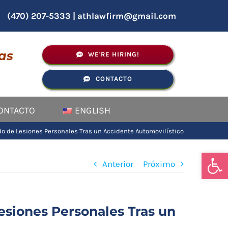
(470) 207-5333
|
athlawfirm@gmail.com
as
WE'RE HIRING!
CONTACTO
ONTACTO
ENGLISH
do de Lesiones Personales Tras un Accidente Automovilístico
Abrir
Anterior
Próximo
esiones Personales Tras un