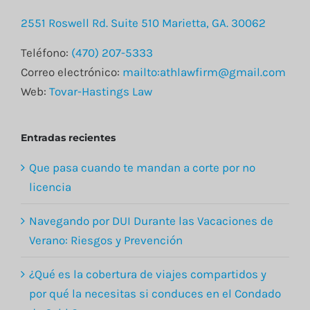
Abogado
de
2551 Roswell Rd. Suite 510 Marietta, GA. 30062
Lesiones
Personal
Teléfono:
(470) 207-5333
Tras
Correo electrónico:
mailto:athlawfirm@gmail.com
un
Web:
Tovar-Hastings Law
Accident
Automovil
Entradas recientes
Que pasa cuando te mandan a corte por no
licencia
Navegando por DUI Durante las Vacaciones de
Verano: Riesgos y Prevención
¿Qué es la cobertura de viajes compartidos y
por qué la necesitas si conduces en el Condado