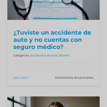
Blog
Contacto
¿Tuviste un accidente de
auto y no cuentas con
English
seguro médico?
¿Tuviste un accidente de
Categorías:
Accidentes de Auto
,
Atlanta
auto y no cuentas con
seguro médico?
en
Leer más
Comentarios desactivados
¿Tuviste
un
accident
de
auto