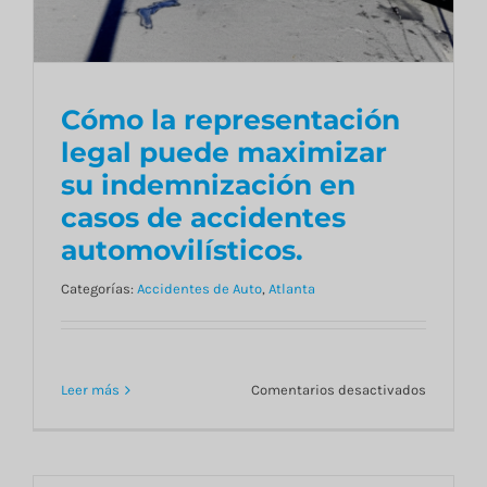
Cómo la representación
legal puede maximizar
su indemnización en
Cómo la representación
casos de accidentes
legal puede maximizar
automovilísticos.
su indemnización en
casos de accidentes
Categorías:
Accidentes de Auto
,
Atlanta
automovilísticos.
en
Leer más
Comentarios desactivados
Cómo
la
represen
legal