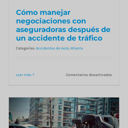
puede
Cómo manejar
maximiza
su
negociaciones con
indemniz
aseguradoras después de
en
casos
un accidente de tráfico
de
accident
Categorías:
Accidentes de Auto
,
Atlanta
automovil
en
Leer más
Comentarios desactivados
Cómo
manejar
negociac
con
asegurad
después
de
un