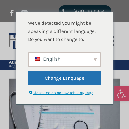
saltar
(470) 207-5333
al
contenido
We've detected you might be
speaking a different language.
Do you want to change to:
Nave
de
English
Inicio
Atlanta
Hogar
Atlanta
pala
Change Language
Servicios jurídicos
Abrir
Close and do not switch language
Quienes Somos