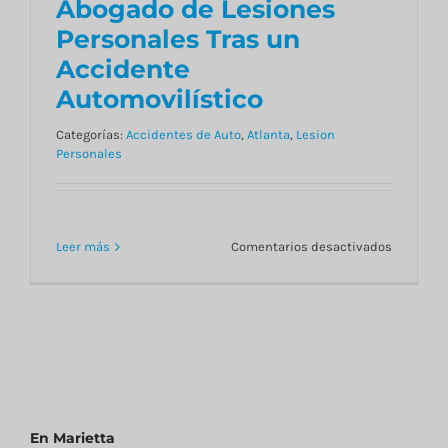
Abogado de Lesiones
Real de no Contratar a
Personales Tras un
un Abogado de Lesiones
Accidente
Personales Tras un
Automovilístico
Accidente
Automovilístico
Categorías:
Accidentes de Auto
,
Atlanta
,
Lesion
Personales
en
Leer más
Comentarios desactivados
Introduc
al
Costo
Real
de
no
Contratar
a
un
En Marietta