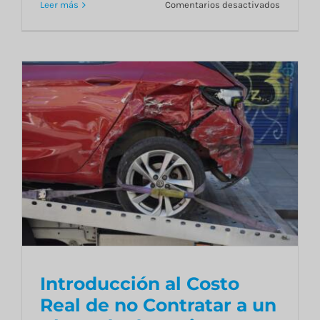
en
Leer más
Comentarios desactivados
¿Por
qué
es
crucial
contar
con
un
abogado
especial
en
lesiones
personal
Introducción al Costo
Real de no Contratar a un
Introducción al Costo