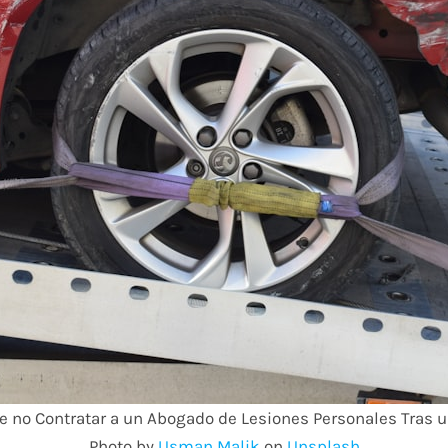
de no Contratar a un Abogado de Lesiones Personales Tras 
Photo by
Usman Malik
on
Unsplash