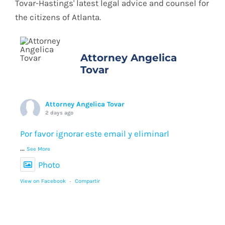
Blog
Tovar-Hastings' latest legal advice and counsel for
the citizens of Atlanta.
Contact
Attorney Angelica
Tovar
Spanish
Attorney Angelica Tovar
2 days ago
Por favor ignorar este email y eliminarl
...
See More
Photo
View on Facebook
·
Compartir