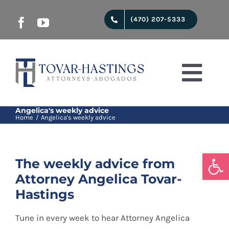
Skip
(470) 207-5333
to
content
Togg
Navi
Start
Angelica's weekly advice
Home
Angelica's weekly advice
Juridical services
Open
The weekly advice from
Attorney Angelica Tovar-
About us
Hastings
Tune in every week to hear Attorney Angelica