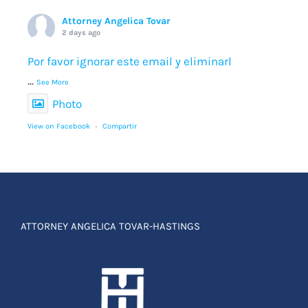
Attorney Angelica Tovar
2 days ago
Por favor ignorar este email y eliminarl
...
See More
Photo
View on Facebook
·
Compartir
ATTORNEY ANGELICA TOVAR-HASTINGS