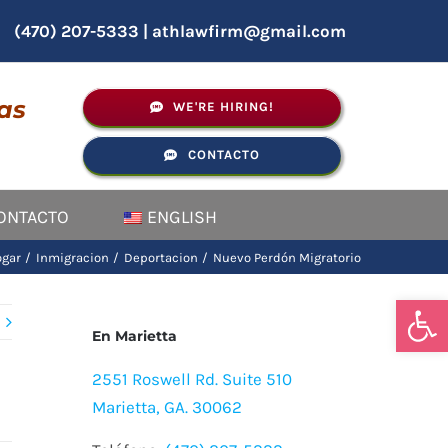
(470) 207-5333
|
athlawfirm@gmail.com
as
WE'RE HIRING!
CONTACTO
ONTACTO
ENGLISH
gar
Inmigracion
Deportacion
Nuevo Perdón Migratorio
Abrir
En Marietta
2551 Roswell Rd. Suite 510
Marietta, GA. 30062