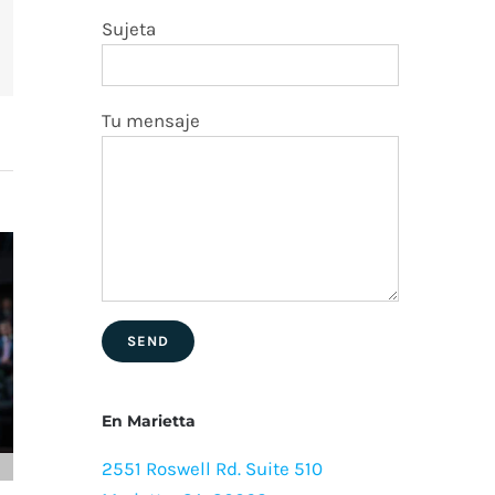
Sujeta
erest
Tu mensaje
En Marietta
2551 Roswell Rd. Suite 510
DUI Sin Licencia y