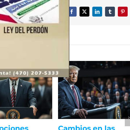
ija su plataforma
Facebook
X
LinkedIn
Tumblr
Pint
pciones
Cambios en las