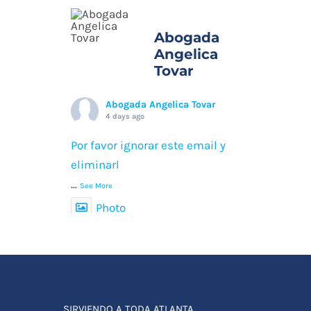
Abogada
Angelica
Tovar
Abogada Angelica Tovar
4 days ago
Por favor ignorar este email y
eliminarl
...
See More
Photo
View on Facebook
·
Share
SIRVIENDO A TODA ATLANTA