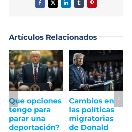
Facebook
X
LinkedIn
Tumblr
Pinterest
Artículos Relacionados
DUI Sin
Defensa
Licencia y mi
contra la
Caso de
deportación:
Inmigración
estrategias y