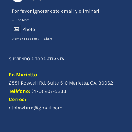
Abogada Angelica Tovar
3 days ago
Por favor ignorar este email y eliminarl
...
See More
Photo
View on Facebook
·
Share
SIRVIENDO A TODA ATLANTA
En Marietta
2551 Roswell Rd. Suite 510 Marietta, GA. 30062
Teléfono
:
(470) 207-5333
Correo:
athlawfirm@gmail.com