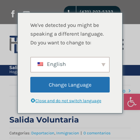
saltar
(470) 207-5333
al
contenido
We've detected you might be
speaking a different language.
Do you want to change to:
Nave
de
English
Inicio
Salida Voluntaria
Hogar
Inmigracion
Deportacion
Salida Voluntaria
pala
Change Language
Anterior
Próximo
Servicios jurídicos
Abrir
Close and do not switch language
Quienes Somos
Salida Voluntaria
Categorías:
Deportacion
,
Inmigracion
|
0 comentarios