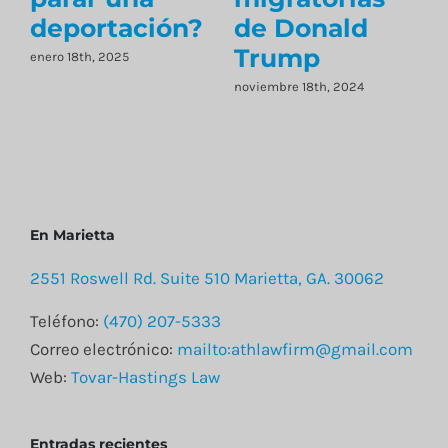
ación?
de Donald
Inmigraci
Trump
25
marzo 1st, 2024
noviembre 18th, 2024
En Marietta
2551 Roswell Rd. Suite 510 Marietta, GA. 30062
Teléfono:
(470) 207-5333
Correo electrónico:
mailto:athlawfirm@gmail.com
Web:
Tovar-Hastings Law