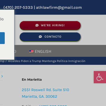
(470) 207-5333
|
athlawfirm@gmail.com
Do
as
WE'RE HIRING!
CONTACTO
e
ONTACTO
ENGLISH
ump
Alcaldes Piden a Trump Mantenga Política Inmigración
Abrir
En Marietta
2551 Roswell Rd. Suite 510
Marietta, GA. 30062