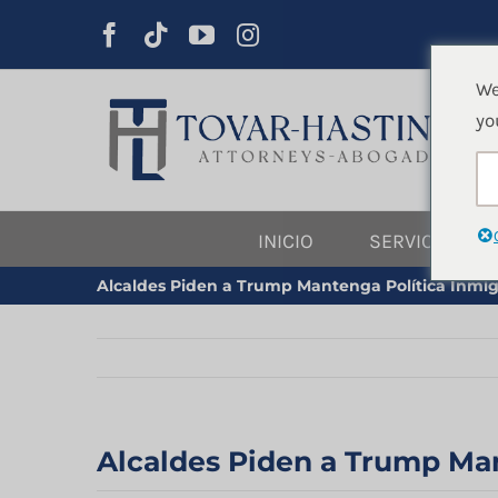
saltar
al
contenido
We
yo
INICIO
SERVICIOS JU
Alcaldes Piden a Trump Mantenga Política Inmig
Alcaldes Piden a Trump Man