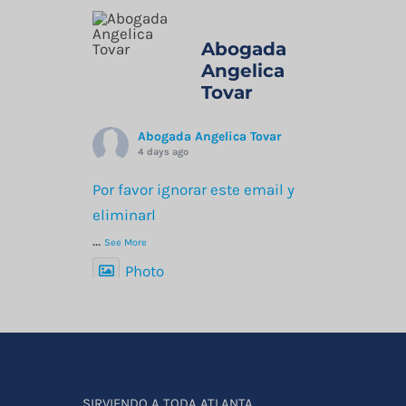
Abogada
Angelica
Tovar
Abogada Angelica Tovar
4 days ago
Por favor ignorar este email y
eliminarl
...
See More
Photo
View on Facebook
·
Share
SIRVIENDO A TODA ATLANTA