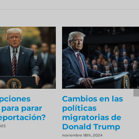
pciones
Cambios en las
 para parar
políticas
eportación?
migratorias de
Donald Trump
025
noviembre 18th, 2024