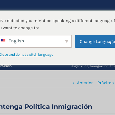
've detected you might be speaking a different language. 
Rompiendo Barreras Migratori
u want to change to:
Llámenos hoy: (470) 207-5333
English
Change Languag
Close and do not switch language
RÍDICOS
QUIENES SOMOS
BLOG
C
ración
Hogar
ICE
Inmigracion
Tr
Anterior
Próximo
tenga Política Inmigración