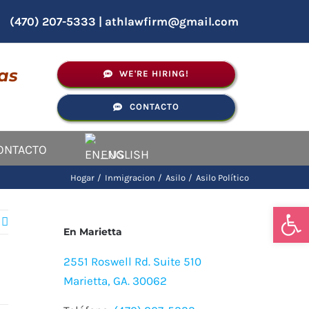
(470) 207-5333
|
athlawfirm@gmail.com
as
WE'RE HIRING!
CONTACTO
ONTACTO
ENGLISH
Hogar
Inmigracion
Asilo
Asilo Político
Abrir
En Marietta
2551 Roswell Rd. Suite 510
Marietta, GA. 30062