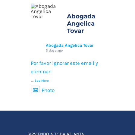
del estatus
migratorio en
Abogada
Angelica
Georgia
Tovar
junio 15th, 2023
Abogada Angelica Tovar
3 days ago
Por favor ignorar este email y
eliminarl
...
See More
Photo
View on Facebook
·
Share
SIRVIENDO A TODA ATLANTA