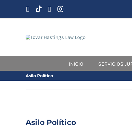
saltar
al
contenido
INICIO
SERVICIOS JU
Asilo Político
Asilo Político