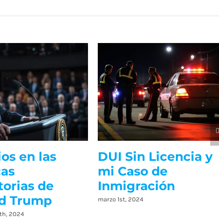
os en las
DUI Sin Licencia y
cas
mi Caso de
torias de
Inmigración
d Trump
marzo 1st, 2024
th, 2024