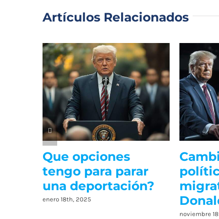
Artículos Relacionados
 la
Que opciones
Cambi
tengo para parar
políti
una deportación?
migra
Donal
enero 18th, 2025
noviembre 18