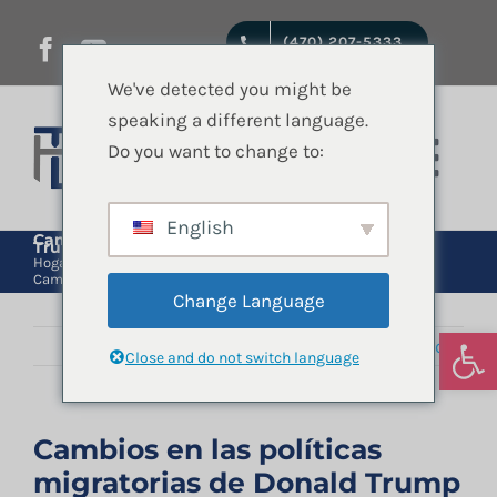
saltar
(470) 207-5333
al
contenido
We've detected you might be
speaking a different language.
Do you want to change to:
Nave
de
English
Inicio
Cambios en las políticas migratorias de Donald
Trump
Hogar
Asilo
Inmigracion
Trump
Cambios en las políticas migratorias de Donald Trump
pala
Change Language
Servicios jurídicos
Abrir
Anterior
Próximo
Close and do not switch language
Quienes Somos
Cambios en las políticas
migratorias de Donald Trump