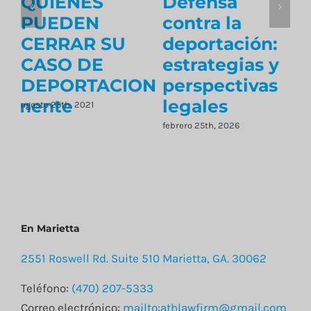
QUIENES
Defensa
PUEDEN
contra la
CERRAR SU
deportación:
ón
CASO DE
estrategias y
DEPORTACION
perspectivas
temente
legales
agosto 25th, 2021
febrero 25th, 2026
n
En Marietta
2551 Roswell Rd. Suite 510 Marietta, GA. 30062
Teléfono:
(470) 207-5333
Correo electrónico:
mailto:athlawfirm@gmail.com