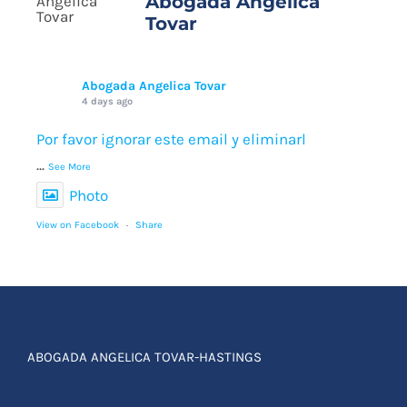
Por favor ignorar este email y eliminarl
...
See More
Photo
View on Facebook
·
Share
ABOGADA ANGELICA TOVAR-HASTINGS