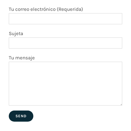
Tu mensaje
En Marietta
2551 Roswell Rd. Suite 510 Marietta, GA. 30062
Teléfono:
(470) 207-5333