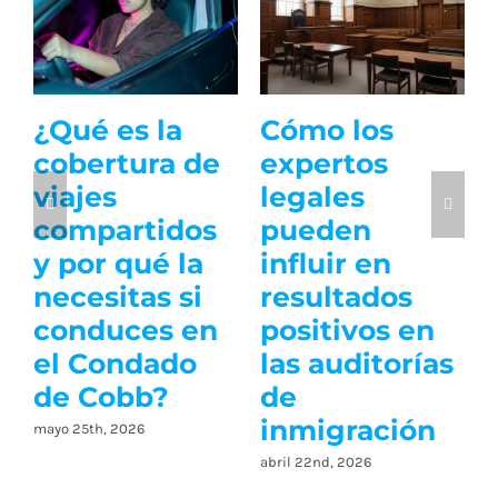
Defensa
Que pasa
contra la
cuando te
deportación:
mandan a
estrategias y
corte por no
perspectivas
licencia
legales
julio 17th, 2026
febrero 25th, 2026
En Marietta