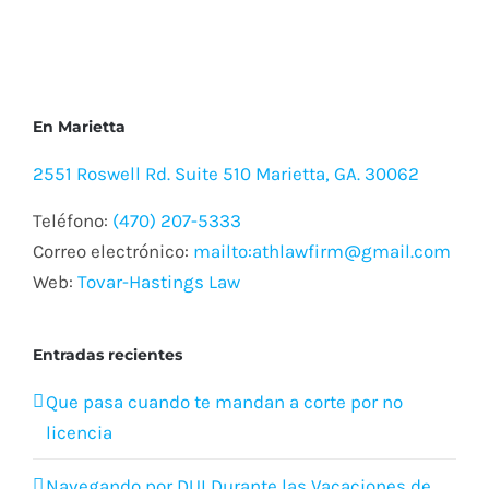
2551 Roswell Rd. Suite 510 Marietta, GA. 30062
Teléfono:
(470) 207-5333
Correo electrónico:
mailto:athlawfirm@gmail.com
Web:
Tovar-Hastings Law
Entradas recientes
Que pasa cuando te mandan a corte por no
licencia
Navegando por DUI Durante las Vacaciones de
Verano: Riesgos y Prevención
¿Qué es la cobertura de viajes compartidos y
por qué la necesitas si conduces en el Condado