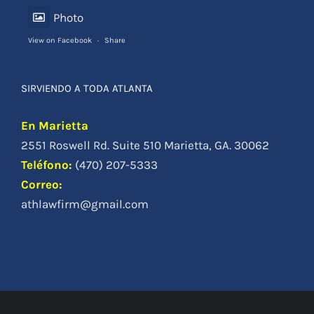
SIRVIENDO A TODA ATLANTA
En Marietta
2551 Roswell Rd. Suite 510 Marietta, GA. 30062
Teléfono
:
(470) 207-5333
Correo:
athlawfirm@gmail.com
© Copyright 2012 -
|
Abogado de Accidentes en Atlanta
| Todos los
Derechos Reservados | Diseño y desarrollo de este portal
webstuffguy.com
Facebook
Tiktok
YouTube
Instagram