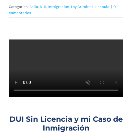
Blog
Categorías:
Asilo
,
DUI
,
Inmigracion
,
Ley Criminal
,
Licencia
|
0
comentarios
Contacto
English
DUI Sin Licencia y mi Caso de
Inmigración