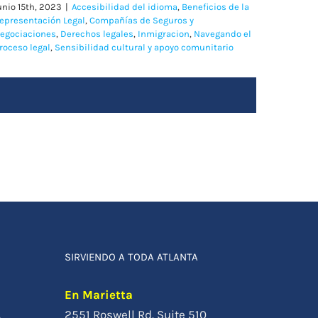
unio 15th, 2023
|
Accesibilidad del idioma
,
Beneficios de la
epresentación Legal
,
Compañías de Seguros y
egociaciones
,
Derechos legales
,
Inmigracion
,
Navegando el
roceso legal
,
Sensibilidad cultural y apoyo comunitario
SIRVIENDO A TODA ATLANTA
En Marietta
2551 Roswell Rd. Suite 510