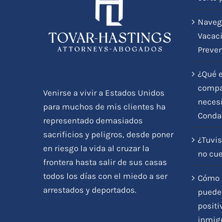
Naveg
Vacaci
Preve
¿Qué e
compar
Venirse a vivir a Estados Unidos
necesi
para muchos de mis clientes ha
Conda
representado demasiados
sacrificios y peligros, desde poner
¿Tuvis
en riesgo la vida al cruzar la
no cu
frontera hasta salir de sus casas
todos los días con el miedo a ser
Cómo l
arrestados y deportados.
pueden
positi
inmig