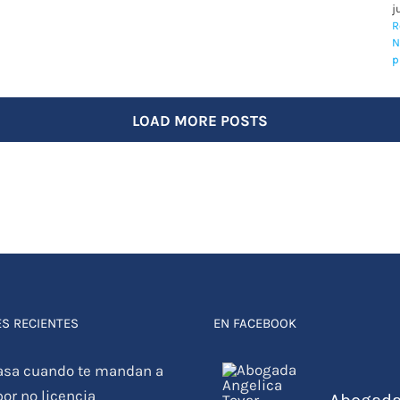
j
R
N
p
LOAD MORE POSTS
S RECIENTES
EN FACEBOOK
asa cuando te mandan a
por no licencia