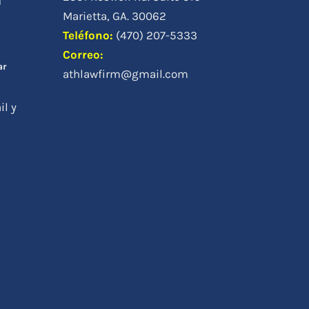
a
a
Marietta, GA. 30062
Teléfono
:
(470) 207-5333
Correo:
ar
athlawfirm@gmail.com
il y