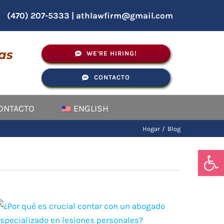
(470) 207-5333
|
athlawfirm@gmail.com
as
WE'RE HIRING!
CONTACTO
ONTACTO
ENGLISH
Hogar
Blog
Abrir