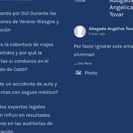
Abogad
Angelic
ando por DUI Durante las
Tovar
ones de Verano: Riesgos y
Abogada Angelica Tov
nción
5 days ago
s la cobertura de viajes
Por favor ignorar este ema
tidos y por qué la
eliminarl
tas si conduces en el
...
See More
do de Cobb?
Photo
View on Facebook
·
Share
te un accidente de auto y
entas con seguro médico?
os expertos legales
 influir en resultados
vos en las auditorías de
ración