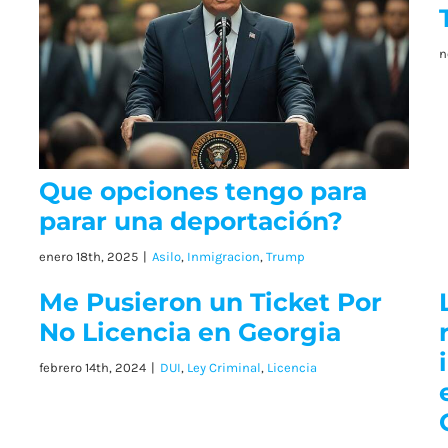
n
Que opciones tengo para
parar una deportación?
enero 18th, 2025
|
Asilo
,
Inmigracion
,
Trump
Me Pusieron un Ticket Por
No Licencia en Georgia
febrero 14th, 2024
|
DUI
,
Ley Criminal
,
Licencia