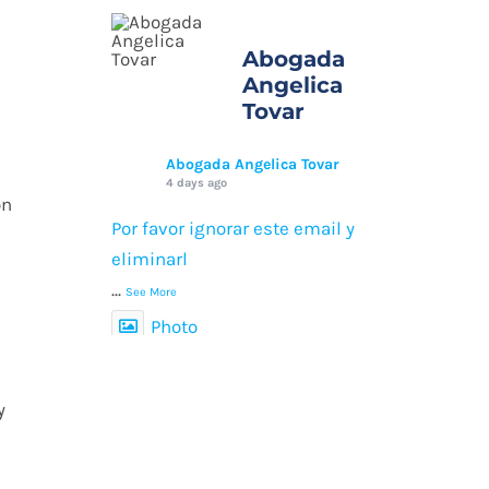
Abogada
Angelica
Tovar
Abogada Angelica Tovar
4 days ago
on
Por favor ignorar este email y
eliminarl
...
See More
Photo
View on Facebook
·
Share
y