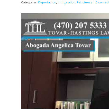
Categorías:
Deportacion
,
Inmigracion
,
Peticiones
|
0 coment