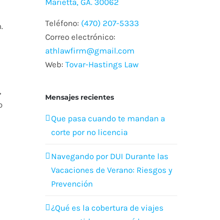
Marietta, GA. 30062
Teléfono:
(470) 207-5333
.
Correo electrónico:
athlawfirm@gmail.com
Web:
Tovar-Hastings Law
,
Mensajes recientes
o
Que pasa cuando te mandan a
corte por no licencia
Navegando por DUI Durante las
Vacaciones de Verano: Riesgos y
Prevención
¿Qué es la cobertura de viajes