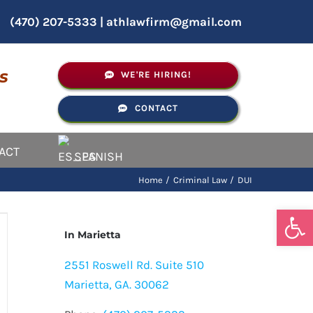
(470) 207-5333
|
athlawfirm@gmail.com
s
WE'RE HIRING!
CONTACT
ACT
SPANISH
Home
Criminal Law
DUI
Open
In Marietta
2551 Roswell Rd. Suite 510
Marietta, GA. 30062