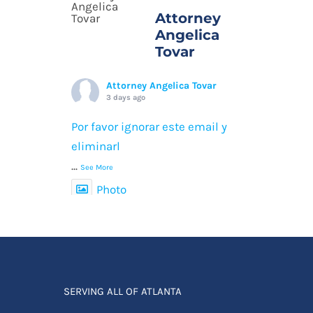
Attorney
Angelica
Tovar
Attorney Angelica Tovar
3 days ago
Por favor ignorar este email y
eliminarl
...
See More
Photo
View on Facebook
·
Compartir
SERVING ALL OF ATLANTA