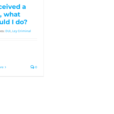
UI, what
eceived a
ould I do?
, what
uld I do?
ies:
DUI
,
Ley Criminal
re
0