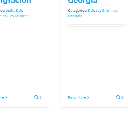
igración
Georgia
ies:
Asilo
,
DUI
,
Categories:
DUI
,
Ley Criminal
,
cion
,
Ley Criminal
,
Licencia
a
re
0
Read More
0
received a