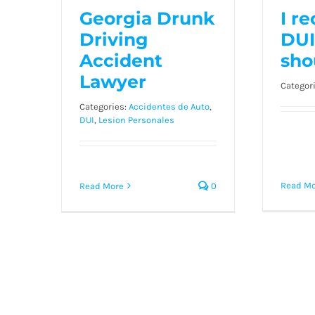
D
Accident
Georgia Drunk
I r
Vacaciones
sh
de
Lawyer
Driving
DUI
Verano:
Accident
sho
Riesgos
y
Lawyer
Categor
Prevención
Categories:
Accidentes de Auto
,
DUI
,
Lesion Personales
Read Mo
Read More
0