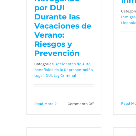
las Vacaciones
Inm
por DUI
de Verano:
Categor
Durante las
Riesgos y
Inmigra
Licenci
Vacaciones de
Prevención
Verano:
Riesgos y
Prevención
Categories:
Accidentes de Auto
,
Beneficios de la Representación
Legal
,
DUI
,
Ley Criminal
on
Read Mo
Read More
Comments Off
Navegando
por
Georgia Drunk
DUI
I 
Durante
Driving
las