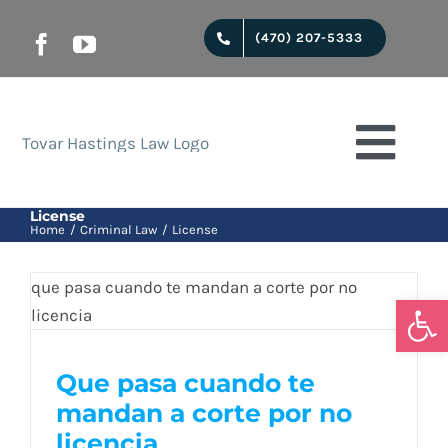
Skip
(470) 207-5333
to
content
Togg
Navi
Start
License
Home
Criminal Law
License
Juridical services
Open
Que pasa cuando te
About us
Que pasa cuando te
mandan a corte por no
mandan a corte por no
licencia
licencia