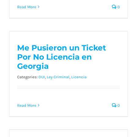
conduce
Read More
0
en
el
Condado
de
Me Pusieron un Ticket
Cobb?
Por No Licencia en
Me Pusieron un Ticket
Georgia
Por No Licencia en
Georgia
Categories:
DUI
,
Ley Criminal
,
Licencia
Read More
0
Ticket for No License in