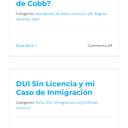
de Cobb?
Categories:
Accidentes de Auto
,
Licencia
,
Lyft
,
Seguro
,
taxistas
,
Uber
on
Read More
Comments Off
¿Qué
es
la
cobertur
DUI Sin Licencia y mi
de
Caso de Inmigración
viajes
DUI Sin Licencia y mi
comparti
Caso de Inmigración
y
por
Categories:
Asilo
,
DUI
,
Inmigracion
,
Ley Criminal
,
qué
Licencia
la
necesita
si