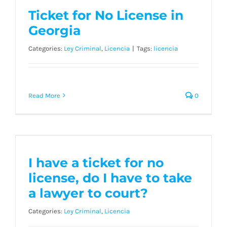
Georgia
Ticket for No License in
Georgia
Categories:
Ley Criminal
,
Licencia
|
Tags:
licencia
Read More
0
I have a ticket for no
license, do I have to take
I have a ticket for no
a lawyer to court?
license, do I have to take
a lawyer to court?
Categories:
Ley Criminal
,
Licencia