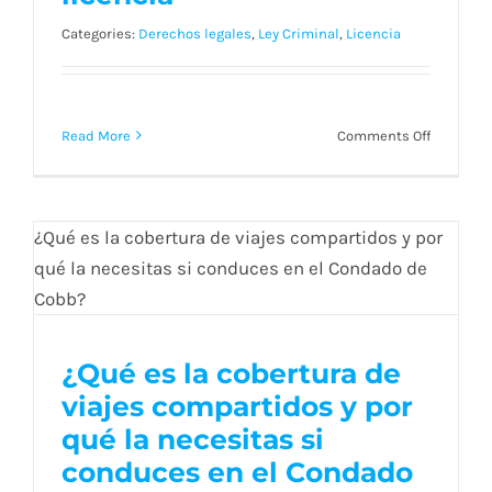
Blog
Categories:
Derechos legales
,
Ley Criminal
,
Licencia
Contact
on
Read More
Comments Off
Que
pasa
Spanish
cuando
te
mandan
a
corte
por
¿Qué es la cobertura de
no
viajes compartidos y por
¿Qué es la cobertura de
licencia
qué la necesitas si
viajes compartidos y por
conduces en el Condado
qué la necesitas si
de Cobb?
conduces en el Condado