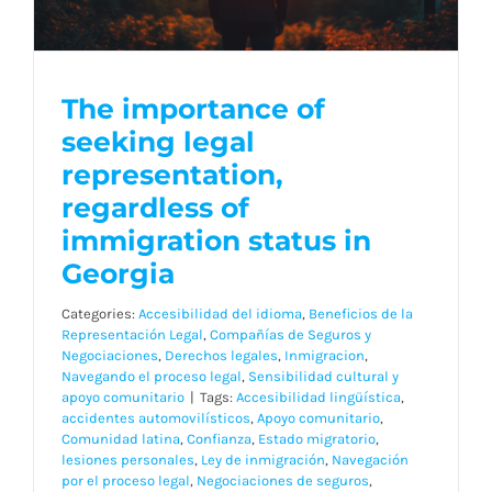
Blog
Contact
The importance of
The importance of
seeking legal
seeking legal
representation,
Spanish
representation,
regardless of
regardless of
immigration status in
immigration status in
Georgia
Georgia
Categories:
Accesibilidad del idioma
,
Beneficios de la
Representación Legal
,
Compañías de Seguros y
Negociaciones
,
Derechos legales
,
Inmigracion
,
Navegando el proceso legal
,
Sensibilidad cultural y
apoyo comunitario
|
Tags:
Accesibilidad lingüística
,
accidentes automovilísticos
,
Apoyo comunitario
,
Comunidad latina
,
Confianza
,
Estado migratorio
,
lesiones personales
,
Ley de inmigración
,
Navegación
por el proceso legal
,
Negociaciones de seguros
,