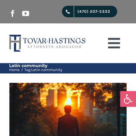
Skip
(470) 207-5333
to
content
Togg
Navi
Start
Latin community
Home
Tag:
Latin community
Juridical services
Open
About us