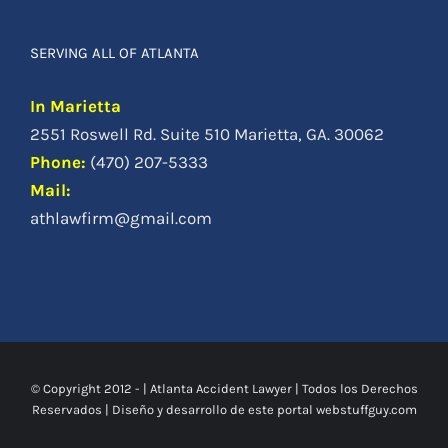
SERVING ALL OF ATLANTA
In Marietta
2551 Roswell Rd. Suite 510 Marietta, GA. 30062
Phone
:
(470) 207-5333
Mail:
athlawfirm@gmail.com
© Copyright 2012 -
|
Atlanta Accident Lawyer
| Todos los Derechos
Reservados | Diseño y desarrollo de este portal
webstuffguy.com