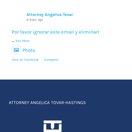
Attorney Angelica Tovar
6 days ago
Por favor ignorar este email y eliminarl
...
See More
Photo
View on Facebook
·
Compartir
ATTORNEY ANGELICA TOVAR-HASTINGS